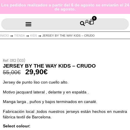
Los pedidos realizados a partir del 6 de agosto se enviarán el 24
de agosto.
0
INICIO
TIENDA
KIDS
JERSEY BY THE WAY KIDS – CRUDO
Ref. 0112 (103)
JERSEY BY THE WAY KIDS – CRUDO
29,90
€
55,00
€
Jersey de punto liso con cuello alto.
Motivo jacquard lateral , delante y en espalda .
Manga larga , puños y bajos terminados en canalé.
Fabricación local ,todos nuestros jerseys están hechos en nuestra
fábrica textil de Barcelona.
Select colour: