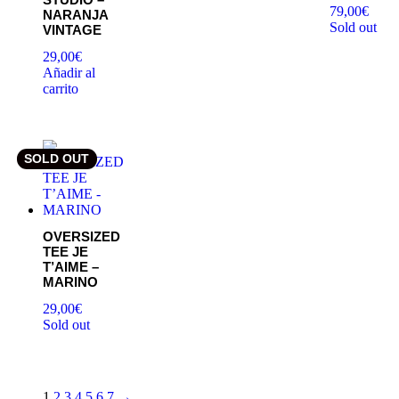
79,00
€
NARANJA
Sold out
VINTAGE
29,00
€
Añadir al
carrito
SOLD OUT
OVERSIZED
TEE JE
T’AIME –
MARINO
29,00
€
Sold out
1
2
3
4
5
6
7
→