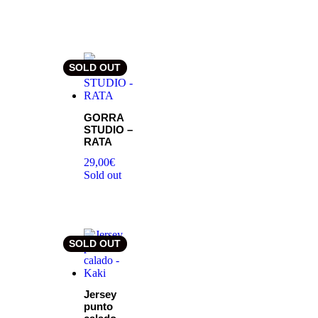
SOLD OUT
GORRA
STUDIO –
RATA
29,00
€
Sold out
SOLD OUT
Jersey
punto