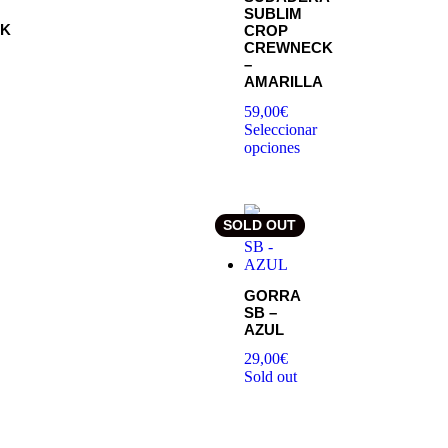
SUBLIM
K
CROP
CREWNECK
–
AMARILLA
59,00
€
Seleccionar
opciones
SOLD OUT
GORRA
SB –
AZUL
29,00
€
Sold out