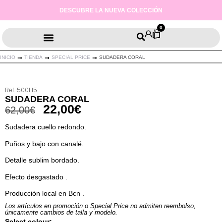
ENVIOS PENINSULARES GRATIS A PARTIR DE 100€
0
SUDADERAS Y PANTALONES
INICIO
TIENDA
SPECIAL PRICE
SUDADERA CORAL
Ref. 5001 15
SUDADERA CORAL
22,00
€
62,00
€
Sudadera cuello redondo.
Puños y bajo con canalé.
Detalle sublim bordado.
Efecto desgastado .
Producción local en Bcn .
Los artículos en promoción o Special Price no admiten reembolso,
únicamente cambios de talla y modelo.
Select colour: