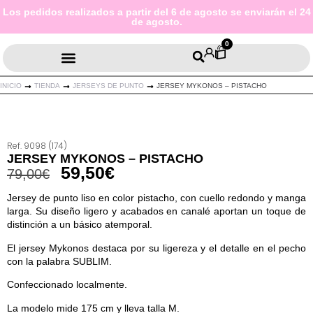
Los pedidos realizados a partir del 6 de agosto se enviarán el 24
de agosto.
0
INICIO
TIENDA
JERSEYS DE PUNTO
JERSEY MYKONOS – PISTACHO
Ref. 9098 (174)
JERSEY MYKONOS – PISTACHO
59,50
€
79,00
€
Jersey de punto liso en color pistacho, con cuello redondo y manga
larga. Su diseño ligero y acabados en canalé aportan un toque de
distinción a un básico atemporal.
El jersey Mykonos destaca por su ligereza y el detalle en el pecho
con la palabra SUBLIM.
Confeccionado localmente.
La modelo mide 175 cm y lleva talla M.