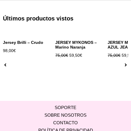
Últimos productos vistos
Jersey Brilli – Crudo
JERSEY MYKONOS –
JERSEY M
Marino Naranja
AZUL JEAN
98,00
€
75,00
€
59,50
€
75,00
€
59,5
SOPORTE
SOBRE NOSOTROS
CONTACTO
POLÍTICA DE PRIVACIDAD