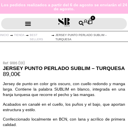
Los pedidos realizados a partir del 6 de agosto se enviarán el 24
de agosto.
0
INICIO
TIENDA
BEST
JERSEY PUNTO PERLADO SUBLIM –
SELLERS
TURQUESA
Ref. 9186 (131)
JERSEY PUNTO PERLADO SUBLIM – TURQUESA
89,00
€
Jersey de punto en color gris oscuro, con cuello redondo y manga
larga. Contiene la palabra SUBLIM en blanco, integrada en una
franja turquesa que recorre el pecho y las mangas.
Acabados en canalé en el cuello, los puños y el bajo, que aportan
estructura y estilo.
Confeccionado localmente en BCN, con lana y acrílico de primera
calidad.