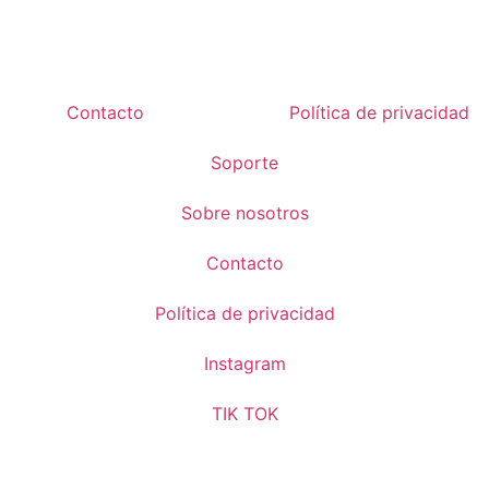
elegir
elegi
en
en
la
la
página
pági
Contacto
Política de privacidad
de
de
producto
prod
Soporte
Sobre nosotros
Contacto
Política de privacidad
Instagram
TIK TOK