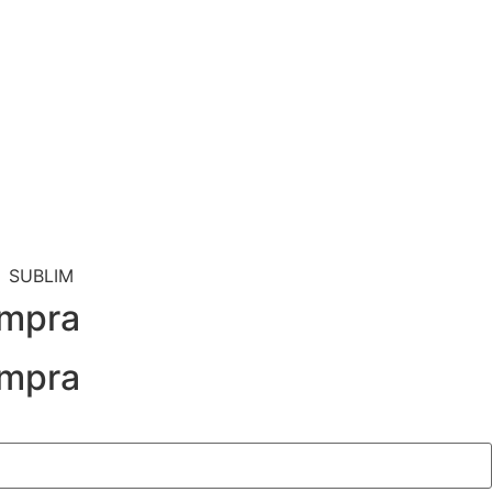
SUBLIM
ompra
ompra