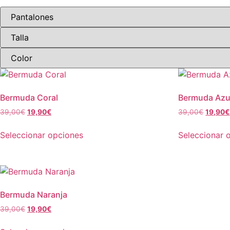
Bermuda Coral
Bermuda Azu
39,00
€
19,90
€
39,00
€
19,90
€
Este
Seleccionar opciones
Seleccionar 
producto
tiene
múltiples
variantes.
Las
Bermuda Naranja
opciones
39,00
€
19,90
€
se
Este
pueden