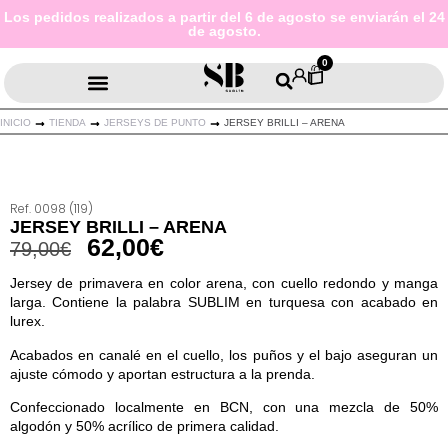
Los pedidos realizados a partir del 6 de agosto se enviarán el 24
de agosto.
0
INICIO
TIENDA
JERSEYS DE PUNTO
JERSEY BRILLI – ARENA
Ref. 0098 (119)
JERSEY BRILLI – ARENA
62,00
€
79,00
€
Jersey de primavera en color arena, con cuello redondo y manga
larga. Contiene la palabra SUBLIM en turquesa con acabado en
lurex.
Acabados en canalé en el cuello, los puños y el bajo aseguran un
ajuste cómodo y aportan estructura a la prenda.
Confeccionado localmente en BCN, con una mezcla de 50%
algodón y 50% acrílico de primera calidad.