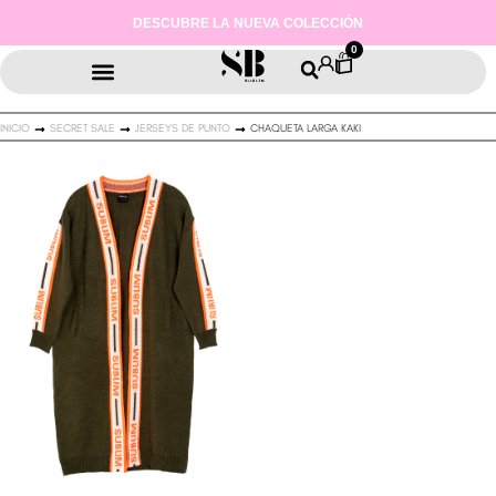
ENVIOS PENINSULARES GRATIS A PARTIR DE 100€
0
INICIO
SECRET SALE
JERSEYS DE PUNTO
CHAQUETA LARGA KAKI